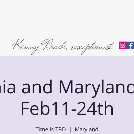
Home
About
L'abri Trio
Private Lessons
Premie
Kenny Baik, saxophonist
nia and Marylan
Feb11-24th
Time is TBD
  |  
Maryland